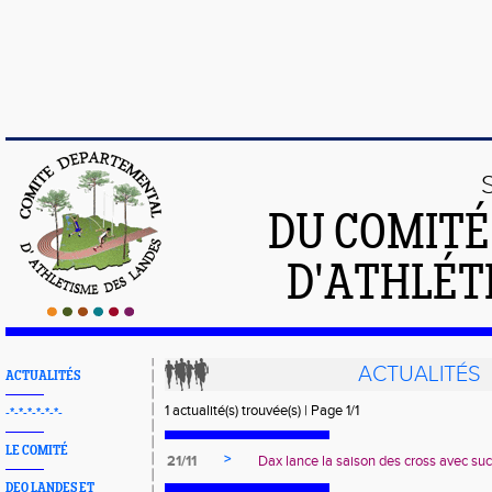
DU COMIT
D'ATHLÉT
ACTUALITÉS
ACTUALITÉS
1 actualité(s) trouvée(s) | Page 1/1
-*-*-*-*-*-*-
LE COMITÉ
>
21/11
Dax lance la saison des cross avec su
DEO LANDES ET