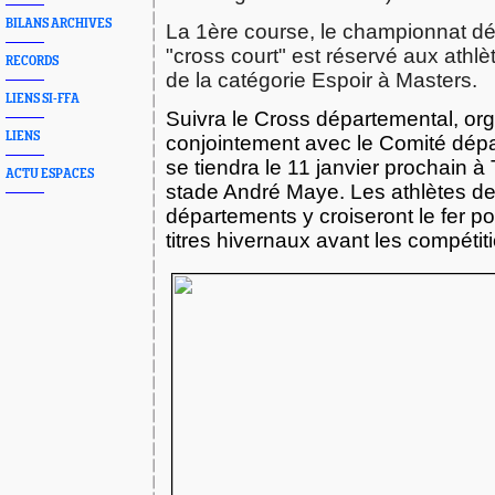
BILANS ARCHIVES
La 1ère course, le championnat d
"cross court" est réservé aux athlè
RECORDS
de la catégorie Espoir à Masters.
LIENS SI-FFA
Suivra le
Cross départemental
, or
LIENS
conjointement avec le Comité dépa
se tiendra le
11 janvier prochain à
ACTU ESPACES
stade André Maye. Les athlètes d
départements y croiseront le fer p
titres hivernaux avant les compétit