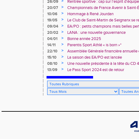
>
26/09
Rentrée sportive : cap sur l’esprit d’équi
>
20/07
Championnats de France Avenir à Saint-É
rendez-vous
>
10/06
Hommage à René Jourdan
>
19/05
Le Club de Saint-Martin de Seignanx se r
>
09/04
EA/PO : petits champions mais belles per
>
20/02
LANA : une nouvelle gouvernance
>
04/01
Bonne année 2025
>
14/11
Parentis Sport Athlé « is born »*
>
22/10
Assemblée Générale financière annuelle 
des Landes d’Athlétisme
>
15/10
La saison des EA/PO est lancée
>
08/10
Une nouvelle présidente à la tête du CD 
>
13/09
Le Pass Sport 2024 est de retour