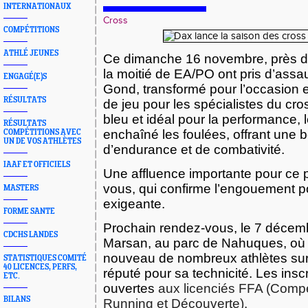
INTERNATIONAUX
Cross
COMPÉTITIONS
ATHLÉ JEUNES
Ce dimanche 16 novembre, près de
la moitié de EA/PO ont pris d’assau
ENGAGÉ(E)S
Gond, transformé pour l’occasion en
RÉSULTATS
de jeu pour les spécialistes du cro
bleu et idéal pour la performance, 
RÉSULTATS
enchaîné les foulées, offrant une 
COMPÉTITIONS AVEC
UN DE VOS ATHLÈTES
d’endurance et de combativité.
IAAF ET OFFICIELS
Une affluence importante pour ce 
vous, qui confirme l’engouement po
MASTERS
exigeante.
FORME SANTE
Prochain rendez-vous, le
7 décemb
CDCHS LANDES
Marsan
, au parc de Nahuques, où 
nouveau de nombreux athlètes sur
STATISTIQUES COMITÉ
40 LICENCES, PERFS,
réputé pour sa technicité. Les insc
ETC.
ouvertes
aux licenciés FFA (Compét
BILANS
Running et Découverte).