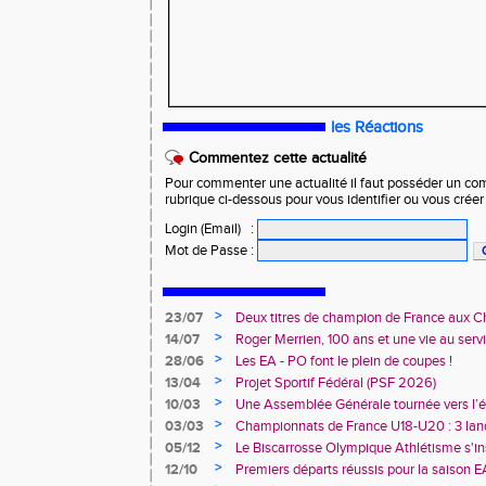
les Réactions
Commentez cette actualité
Pour commenter une actualité il faut posséder un compt
rubrique ci-dessous pour vous identifier ou vous crée
Login (Email)
:
Mot de Passe
:
>
23/07
Deux titres de champion de France aux 
Avenir !
>
14/07
Roger Merrien, 100 ans et une vie au servi
>
28/06
Les EA - PO font le plein de coupes !
>
13/04
Projet Sportif Fédéral (PSF 2026)
>
10/03
Une Assemblée Générale tournée vers l’él
>
03/03
Championnats de France U18-U20 : 3 land
deux champions de France
>
05/12
Le Biscarrosse Olympique Athlétisme s'in
"Du Stade vers l'Emploi"
>
12/10
Premiers départs réussis pour la saison E