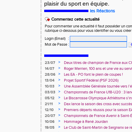
plaisir du sport en équipe.
les Réactions
Commentez cette actualité
Pour commenter une actualité il faut posséder un compt
rubrique ci-dessous pour vous identifier ou vous crée
Login (Email)
:
Mot de Passe
:
>
23/07
Deux titres de champion de France aux 
Avenir !
>
14/07
Roger Merrien, 100 ans et une vie au servi
>
28/06
Les EA - PO font le plein de coupes !
>
13/04
Projet Sportif Fédéral (PSF 2026)
>
10/03
Une Assemblée Générale tournée vers l’él
>
03/03
Championnats de France U18-U20 : 3 land
deux champions de France
>
05/12
Le Biscarrosse Olympique Athlétisme s'in
"Du Stade vers l'Emploi"
>
21/11
Dax lance la saison des cross avec succè
>
12/10
Premiers départs réussis pour la saison E
>
20/07
Championnats de France Avenir à Saint-É
rendez-vous
>
10/06
Hommage à René Jourdan
>
19/05
Le Club de Saint-Martin de Seignanx se r