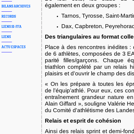
également en deux groupes :
BILANS ARCHIVES
Tarnos, Tyrosse, Saint-Mart
RECORDS
Dax, Capbreton, Peyrehora
LIENS SI-FFA
Des triangulaires au format colle
LIENS
Place à des rencontres inédites :
ACTU ESPACES
de 6 athlètes, composées de 3 EA
parité filles/garçons. Chaque é
triathlon complété par un relais hi
plaisirs et d’ouvrir le champ des dis
« On les prépare à toutes les épr
de l’équip’athlé. Pour eux, ces co
entraînement grandeur nature e
Alain Giffard », souligne Valérie H
du Comité d'athlétisme des Lande
Relais et esprit de cohésion
Ainsi des relais sprint et demi-fon