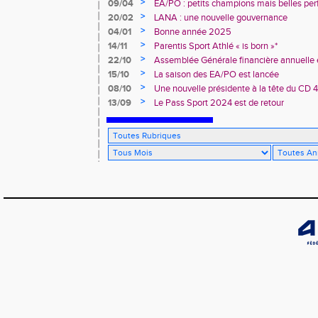
>
09/04
EA/PO : petits champions mais belles per
>
20/02
LANA : une nouvelle gouvernance
>
04/01
Bonne année 2025
>
14/11
Parentis Sport Athlé « is born »*
>
22/10
Assemblée Générale financière annuelle 
des Landes d’Athlétisme
>
15/10
La saison des EA/PO est lancée
>
08/10
Une nouvelle présidente à la tête du CD 
>
13/09
Le Pass Sport 2024 est de retour