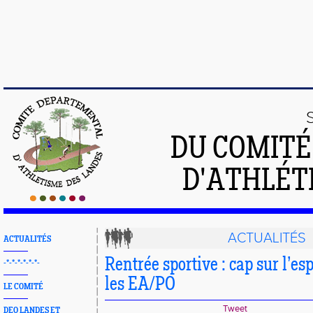
DU COMIT
D'ATHLÉT
ACTUALITÉS
ACTUALITÉS
Rentrée sportive : cap sur l’es
-*-*-*-*-*-*-
les EA/PO
LE COMITÉ
Tweet
DEO LANDES ET