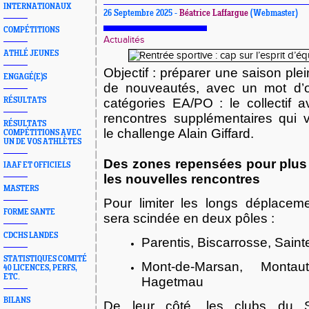
INTERNATIONAUX
26 Septembre 2025 -
Béatrice Laffargue
(Webmaster)
COMPÉTITIONS
Actualités
ATHLÉ JEUNES
Objectif : préparer une saison ple
ENGAGÉ(E)S
de nouveautés, avec un mot d’or
RÉSULTATS
catégories EA/PO : le collectif 
rencontres supplémentaires qui v
RÉSULTATS
le challenge Alain Giffard.
COMPÉTITIONS AVEC
UN DE VOS ATHLÈTES
Des zones repensées pour plus 
IAAF ET OFFICIELS
les nouvelles rencontres
MASTERS
Pour limiter les longs déplacem
FORME SANTE
sera scindée en deux pôles :
CDCHS LANDES
Parentis, Biscarrosse, Saint
STATISTIQUES COMITÉ
Mont-de-Marsan, Montaut,
40 LICENCES, PERFS,
ETC.
Hagetmau
BILANS
De leur côté, les clubs du