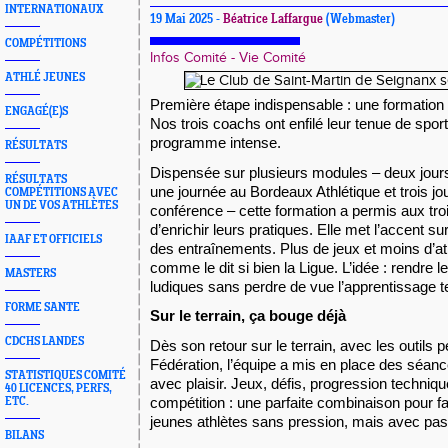
INTERNATIONAUX
19 Mai 2025 -
Béatrice Laffargue
(Webmaster)
COMPÉTITIONS
Infos Comité - Vie Comité
ATHLÉ JEUNES
Première étape indispensable : une formation
ENGAGÉ(E)S
Nos trois coachs ont enfilé leur tenue de spor
programme intense.
RÉSULTATS
Dispensée sur plusieurs modules – deux jou
RÉSULTATS
une journée au Bordeaux Athlétique et trois jou
COMPÉTITIONS AVEC
UN DE VOS ATHLÈTES
conférence – cette formation a permis aux tro
d’enrichir leurs pratiques. Elle met l’accent su
IAAF ET OFFICIELS
des entraînements. Plus de jeux et moins d’a
comme le dit si bien la Ligue. L’idée : rendre 
MASTERS
ludiques sans perdre de vue l’apprentissage t
FORME SANTE
Sur le terrain, ça bouge déjà
CDCHS LANDES
Dès son retour sur le terrain, avec les outils
Fédération, l’équipe a mis en place des séan
STATISTIQUES COMITÉ
avec plaisir. Jeux, défis, progression techniqu
40 LICENCES, PERFS,
compétition : une parfaite combinaison pour fa
ETC.
jeunes athlètes sans pression, mais avec pas
BILANS