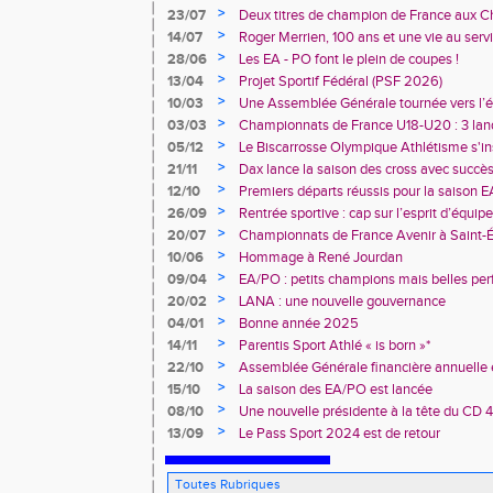
>
23/07
Deux titres de champion de France aux 
Avenir !
>
14/07
Roger Merrien, 100 ans et une vie au servi
>
28/06
Les EA - PO font le plein de coupes !
>
13/04
Projet Sportif Fédéral (PSF 2026)
>
10/03
Une Assemblée Générale tournée vers l’él
>
03/03
Championnats de France U18-U20 : 3 land
deux champions de France
>
05/12
Le Biscarrosse Olympique Athlétisme s'in
"Du Stade vers l'Emploi"
>
21/11
Dax lance la saison des cross avec succè
>
12/10
Premiers départs réussis pour la saison E
>
26/09
Rentrée sportive : cap sur l’esprit d’équi
>
20/07
Championnats de France Avenir à Saint-É
rendez-vous
>
10/06
Hommage à René Jourdan
>
09/04
EA/PO : petits champions mais belles per
>
20/02
LANA : une nouvelle gouvernance
>
04/01
Bonne année 2025
>
14/11
Parentis Sport Athlé « is born »*
>
22/10
Assemblée Générale financière annuelle 
des Landes d’Athlétisme
>
15/10
La saison des EA/PO est lancée
>
08/10
Une nouvelle présidente à la tête du CD 
>
13/09
Le Pass Sport 2024 est de retour