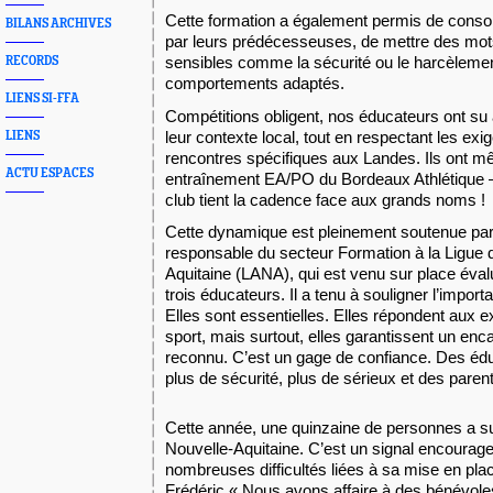
Cette formation a également permis de conso
BILANS ARCHIVES
par leurs prédécesseuses, de mettre des mots
sensibles comme la sécurité ou le harcèlemen
RECORDS
comportements adaptés.
LIENS SI-FFA
Compétitions obligent, nos éducateurs ont su
leur contexte local, tout en respectant les ex
LIENS
rencontres spécifiques aux Landes. Ils ont 
ACTU ESPACES
entraînement EA/PO du Bordeaux Athlétique – 
club tient la cadence face aux grands noms !
Cette dynamique est pleinement soutenue par 
responsable du secteur Formation à la Ligue 
Aquitaine (LANA), qui est venu sur place éval
trois éducateurs. Il a tenu à souligner l’impor
Elles sont essentielles. Elles répondent aux
sport, mais surtout, elles garantissent un en
reconnu. C’est un gage de confiance. Des édu
plus de sécurité, plus de sérieux et des paren
Cette année, une quinzaine de personnes a su
Nouvelle-Aquitaine. C’est un signal encourag
nombreuses difficultés liées à sa mise en pl
Frédéric « Nous avons affaire à des bénévole