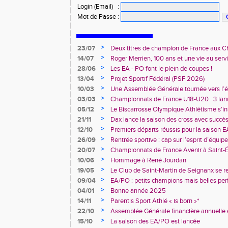
Login (Email)
:
Mot de Passe
:
>
23/07
Deux titres de champion de France aux 
Avenir !
>
14/07
Roger Merrien, 100 ans et une vie au servi
>
28/06
Les EA - PO font le plein de coupes !
>
13/04
Projet Sportif Fédéral (PSF 2026)
>
10/03
Une Assemblée Générale tournée vers l’él
>
03/03
Championnats de France U18-U20 : 3 land
champions de France
>
05/12
Le Biscarrosse Olympique Athlétisme s'in
Stade vers l'Emploi"
>
21/11
Dax lance la saison des cross avec succè
>
12/10
Premiers départs réussis pour la saison E
>
26/09
Rentrée sportive : cap sur l’esprit d’équi
>
20/07
Championnats de France Avenir à Saint-É
rendez-vous
>
10/06
Hommage à René Jourdan
>
19/05
Le Club de Saint-Martin de Seignanx se r
>
09/04
EA/PO : petits champions mais belles per
>
04/01
Bonne année 2025
>
14/11
Parentis Sport Athlé « is born »*
>
22/10
Assemblée Générale financière annuelle 
Landes d’Athlétisme
>
15/10
La saison des EA/PO est lancée