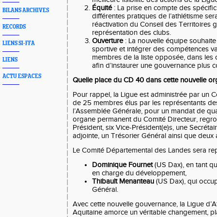
Équité
: La prise en compte des spécificit
BILANS ARCHIVES
différentes pratiques de l’athlétisme ser
réactivation du Conseil des Territoires 
RECORDS
représentation des clubs.
Ouverture
: La nouvelle équipe souhaite v
LIENS SI-FFA
sportive et intégrer des compétences va
membres de la liste opposée, dans les
LIENS
afin d’instaurer une gouvernance plus co
ACTU ESPACES
Quelle place du CD 40 dans cette nouvelle or
Pour rappel, la Ligue est administrée par un
de 25 membres élus par les représentants des
l’Assemblée Générale, pour un mandat de qua
organe permanent du Comité Directeur, regro
Président, six Vice-Président(e)s, une Secréta
adjointe, un Trésorier Général ainsi que deux
Le Comité Départemental des Landes sera rep
Dominique Fournet
(US Dax), en tant q
en charge du développement,
Thibault Menanteau
(US Dax), qui occup
Général.
Avec cette nouvelle gouvernance, la Ligue d’A
Aquitaine amorce un véritable changement, p