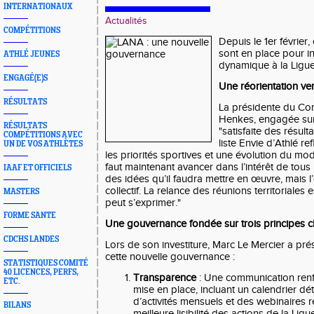
INTERNATIONAUX
Actualités
COMPÉTITIONS
Depuis le 1er févrie
sont en place pour in
ATHLÉ JEUNES
dynamique à la Ligue
ENGAGÉ(E)S
Une réorientation ver
RÉSULTATS
La présidente du Com
Henkes, engagée sur c
RÉSULTATS
"satisfaite des résult
COMPÉTITIONS AVEC
liste Envie d’Athlé re
UN DE VOS ATHLÈTES
les priorités sportives et une évolution du mo
faut maintenant avancer dans l’intérêt de tous
IAAF ET OFFICIELS
des idées qu’il faudra mettre en œuvre, mais l’
collectif. La relance des réunions territoriales
MASTERS
peut s’exprimer."
FORME SANTE
Une gouvernance fondée sur trois principes c
CDCHS LANDES
Lors de son investiture, Marc Le Mercier a prése
cette nouvelle gouvernance :
STATISTIQUES COMITÉ
40 LICENCES, PERFS,
Transparence
: Une communication renf
ETC.
mise en place, incluant un calendrier dét
d’activités mensuels et des webinaires 
BILANS
meilleure lisibilité des actions de la Ligu