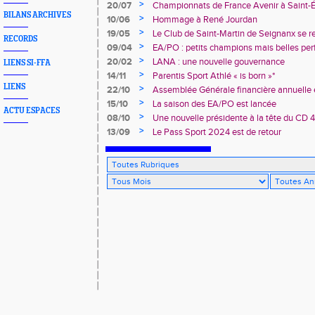
>
20/07
Championnats de France Avenir à Saint-É
BILANS ARCHIVES
rendez-vous
>
10/06
Hommage à René Jourdan
>
19/05
Le Club de Saint-Martin de Seignanx se r
RECORDS
>
09/04
EA/PO : petits champions mais belles per
>
20/02
LANA : une nouvelle gouvernance
LIENS SI-FFA
>
14/11
Parentis Sport Athlé « is born »*
LIENS
>
22/10
Assemblée Générale financière annuelle 
des Landes d’Athlétisme
>
15/10
La saison des EA/PO est lancée
ACTU ESPACES
>
08/10
Une nouvelle présidente à la tête du CD 
>
13/09
Le Pass Sport 2024 est de retour