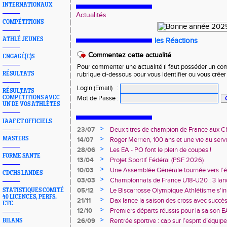
INTERNATIONAUX
Actualités
COMPÉTITIONS
ATHLÉ JEUNES
les Réactions
Commentez cette actualité
ENGAGÉ(E)S
Pour commenter une actualité il faut posséder un compt
RÉSULTATS
rubrique ci-dessous pour vous identifier ou vous crée
Login (Email)
:
RÉSULTATS
COMPÉTITIONS AVEC
Mot de Passe
:
UN DE VOS ATHLÈTES
IAAF ET OFFICIELS
>
23/07
Deux titres de champion de France aux 
Avenir !
>
MASTERS
14/07
Roger Merrien, 100 ans et une vie au servi
>
28/06
Les EA - PO font le plein de coupes !
FORME SANTE
>
13/04
Projet Sportif Fédéral (PSF 2026)
>
10/03
Une Assemblée Générale tournée vers l’él
CDCHS LANDES
>
03/03
Championnats de France U18-U20 : 3 land
deux champions de France
>
05/12
Le Biscarrosse Olympique Athlétisme s'in
STATISTIQUES COMITÉ
40 LICENCES, PERFS,
"Du Stade vers l'Emploi"
>
21/11
Dax lance la saison des cross avec succè
ETC.
>
12/10
Premiers départs réussis pour la saison E
>
26/09
Rentrée sportive : cap sur l’esprit d’équi
BILANS