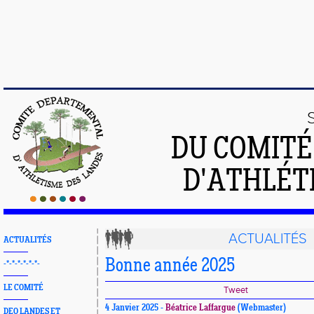
DU COMIT
D'ATHLÉT
ACTUALITÉS
ACTUALITÉS
Bonne année 2025
-*-*-*-*-*-*-
LE COMITÉ
Tweet
4 Janvier 2025 -
Béatrice Laffargue
(Webmaster)
DEO LANDES ET