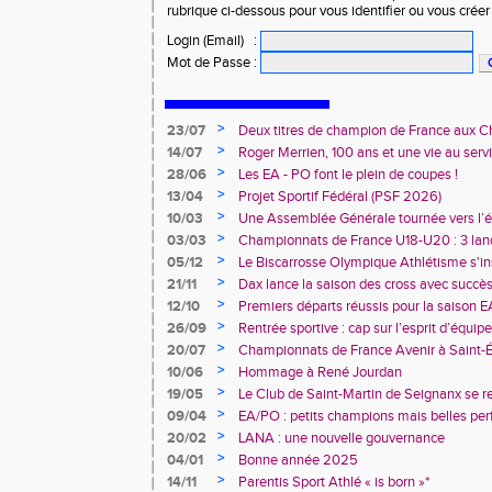
rubrique ci-dessous pour vous identifier ou vous crée
Login (Email)
:
Mot de Passe
:
>
23/07
Deux titres de champion de France aux 
Avenir !
>
14/07
Roger Merrien, 100 ans et une vie au servi
>
28/06
Les EA - PO font le plein de coupes !
>
13/04
Projet Sportif Fédéral (PSF 2026)
>
10/03
Une Assemblée Générale tournée vers l’él
>
03/03
Championnats de France U18-U20 : 3 land
deux champions de France
>
05/12
Le Biscarrosse Olympique Athlétisme s'in
"Du Stade vers l'Emploi"
>
21/11
Dax lance la saison des cross avec succè
>
12/10
Premiers départs réussis pour la saison E
>
26/09
Rentrée sportive : cap sur l’esprit d’équi
>
20/07
Championnats de France Avenir à Saint-É
rendez-vous
>
10/06
Hommage à René Jourdan
>
19/05
Le Club de Saint-Martin de Seignanx se r
>
09/04
EA/PO : petits champions mais belles per
>
20/02
LANA : une nouvelle gouvernance
>
04/01
Bonne année 2025
>
14/11
Parentis Sport Athlé « is born »*