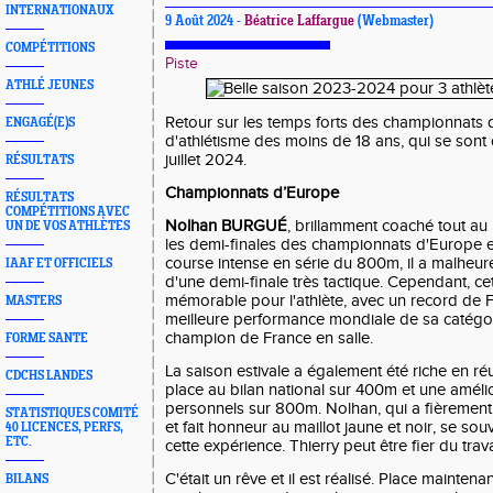
INTERNATIONAUX
9 Août 2024 -
Béatrice Laffargue
(Webmaster)
COMPÉTITIONS
Piste
ATHLÉ JEUNES
Retour sur les temps forts des championnats 
ENGAGÉ(E)S
d'athlétisme des moins de 18 ans, qui se sont
juillet 2024.
RÉSULTATS
Championnats d’Europe
RÉSULTATS
COMPÉTITIONS AVEC
Nolhan BURGUÉ
, brillamment coaché tout au 
UN DE VOS ATHLÈTES
les demi-finales des championnats d'Europe 
course intense en série du 800m, il a malheur
IAAF ET OFFICIELS
d'une demi-finale très tactique. Cependant, ce
mémorable pour l'athlète, avec un record de Fr
MASTERS
meilleure performance mondiale de sa catégori
champion de France en salle.
FORME SANTE
La saison estivale a également été riche en ré
CDCHS LANDES
place au bilan national sur 400m et une améli
personnels sur 800m. Nolhan, qui a fièrement p
STATISTIQUES COMITÉ
et fait honneur au maillot jaune et noir, se s
40 LICENCES, PERFS,
ETC.
cette expérience. Thierry peut être fier du trav
C'était un rêve et il est réalisé. Place maintena
BILANS