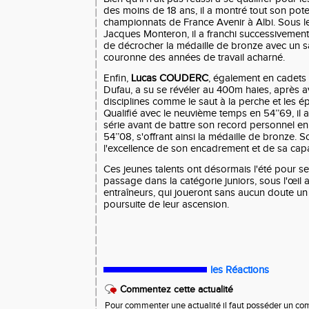
des moins de 18 ans, il a montré tout son pote
championnats de France Avenir à Albi. Sous le
Jacques Monteron, il a franchi successivement
de décrocher la médaille de bronze avec un sa
couronne des années de travail acharné.
Enfin,
Lucas COUDERC
, également en cadets
Dufau, a su se révéler au 400m haies, après a
disciplines comme le saut à la perche et les 
Qualifié avec le neuvième temps en 54’’69, il
série avant de battre son record personnel en
54’’08, s'offrant ainsi la médaille de bronze.
l'excellence de son encadrement et de sa cap
Ces jeunes talents ont désormais l'été pour se
passage dans la catégorie juniors, sous l'œil at
entraîneurs, qui joueront sans aucun doute un 
poursuite de leur ascension.
les Réactions
Commentez cette actualité
Pour commenter une actualité il faut posséder un compt