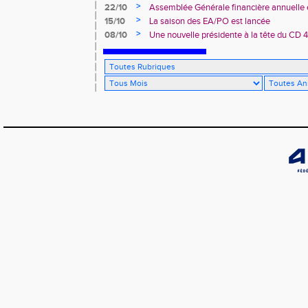
>
22/10
Assemblée Générale financière annuelle 
des Landes d’Athlétisme
>
15/10
La saison des EA/PO est lancée
>
08/10
Une nouvelle présidente à la tête du CD 