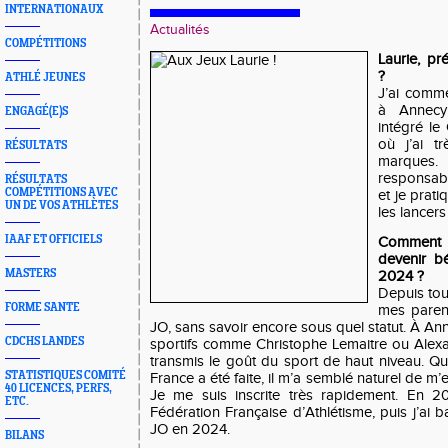
INTERNATIONAUX
Actualités
COMPÉTITIONS
Laurie, pr
?
ATHLÉ JEUNES
J’ai comme
à Annecy
ENGAGÉ(E)S
intégré le
où j’ai t
RÉSULTATS
marques.
responsabl
RÉSULTATS
COMPÉTITIONS AVEC
et je prat
UN DE VOS ATHLÈTES
les lancers
IAAF ET OFFICIELS
Comment e
devenir b
MASTERS
2024 ?
Depuis tout
FORME SANTE
mes parent
JO, sans savoir encore sous quel statut. À Ann
CDCHS LANDES
sportifs comme Christophe Lemaitre ou Alexa
transmis le goût du sport de haut niveau. 
STATISTIQUES COMITÉ
France a été faite, il m’a semblé naturel de
40 LICENCES, PERFS,
Je me suis inscrite très rapidement. En 20
ETC.
Fédération Française d’Athlétisme, puis j’ai 
JO en 2024.
BILANS