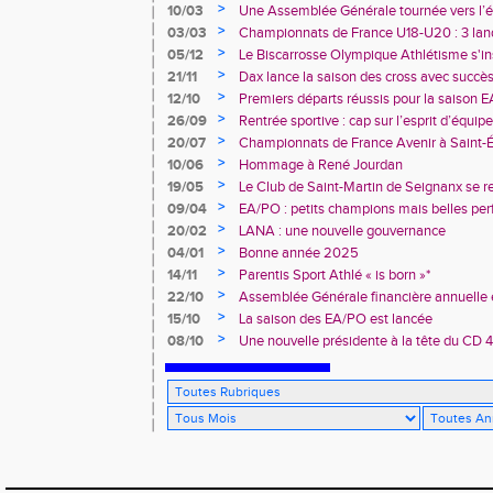
>
10/03
Une Assemblée Générale tournée vers l’él
>
03/03
Championnats de France U18-U20 : 3 land
deux champions de France
>
05/12
Le Biscarrosse Olympique Athlétisme s'in
"Du Stade vers l'Emploi"
>
21/11
Dax lance la saison des cross avec succè
>
12/10
Premiers départs réussis pour la saison E
>
26/09
Rentrée sportive : cap sur l’esprit d’équi
>
20/07
Championnats de France Avenir à Saint-É
rendez-vous
>
10/06
Hommage à René Jourdan
>
19/05
Le Club de Saint-Martin de Seignanx se r
>
09/04
EA/PO : petits champions mais belles per
>
20/02
LANA : une nouvelle gouvernance
>
04/01
Bonne année 2025
>
14/11
Parentis Sport Athlé « is born »*
>
22/10
Assemblée Générale financière annuelle 
des Landes d’Athlétisme
>
15/10
La saison des EA/PO est lancée
>
08/10
Une nouvelle présidente à la tête du CD 