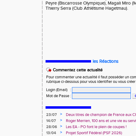
Peyre (Biscarrosse Olympique), Magali Miro (M
Thierry Serra (Club Athlétisme Hagetmau).
les Réactions
Commentez cette actualité
Pour commenter une actualité il faut posséder un compt
rubrique ci-dessous pour vous identifier ou vous crée
Login (Email)
:
Mot de Passe
:
>
23/07
Deux titres de champion de France aux 
Avenir !
>
14/07
Roger Merrien, 100 ans et une vie au servi
>
28/06
Les EA - PO font le plein de coupes !
>
13/04
Projet Sportif Fédéral (PSF 2026)