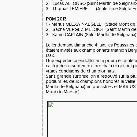
2 - Lucas ALFONSO (Saint Martin de Seignanx
3 - Thomas LEMIERE
(Athletisme Sainte Eu
POM 2013
1 - Marius OLEXA NAEGELE
(Stade Mont de
2 - Sacha VERGEZ-MELQIOT (Saint Martin de
3 - Kamu CAPLAIN (Saint Martin de Seignanx)
Le lendemain, dimanche 4 juin, les Poussines
étaient invités aux championnats triathlon Ben
Dax.
Une expérience enrichissante pour ces athlèt
catégorie en septembre prochain et qui ont p
vraies conditions de championnats.
Sans grande surprise, on a retrouvé sur la pl
podium les deux champions honorés la veille 
Martin de Seignanx) en poussines et MARI
Mont de Marsan)