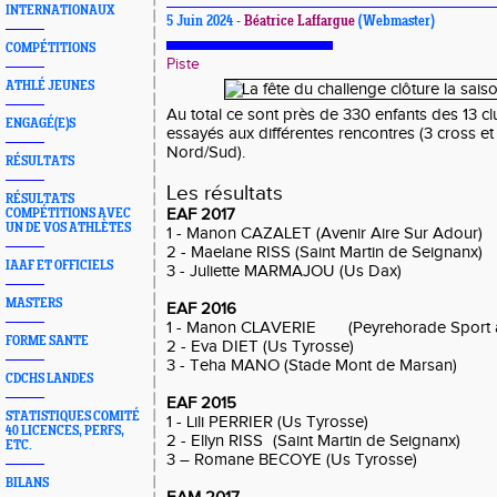
INTERNATIONAUX
5 Juin 2024 -
Béatrice Laffargue
(Webmaster)
COMPÉTITIONS
Piste
ATHLÉ JEUNES
Au total ce sont près de 330 enfants des 13 cl
ENGAGÉ(E)S
essayés aux différentes rencontres (3 cross e
Nord/Sud).
RÉSULTATS
Les résultats
RÉSULTATS
EAF 2017
COMPÉTITIONS AVEC
UN DE VOS ATHLÈTES
1 - Manon CAZALET (Avenir Aire Sur Adour)
2 - Maelane RISS (Saint Martin de Seignanx)
IAAF ET OFFICIELS
3 - Juliette MARMAJOU (Us Dax)
MASTERS
EAF 2016
1 - Manon CLAVERIE
(Peyrehorade Sport a
FORME SANTE
2 - Eva DIET (Us Tyrosse)
3 - Teha MANO (Stade Mont de Marsan)
CDCHS LANDES
EAF 2015
STATISTIQUES COMITÉ
1 - Lili PERRIER (Us Tyrosse)
40 LICENCES, PERFS,
2 - Ellyn RISS
(Saint Martin de Seignanx)
ETC.
3 – Romane BECOYE (Us Tyrosse)
BILANS