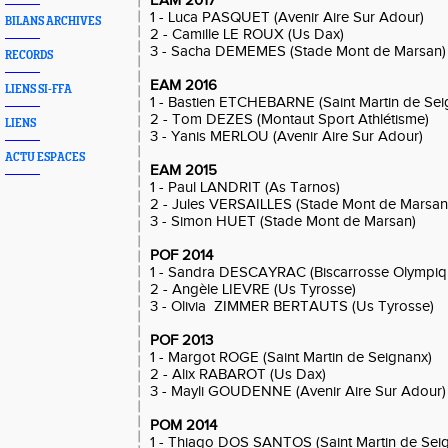
EAM 2017
1 - Luca PASQUET (Avenir Aire Sur Adour)
BILANS ARCHIVES
2 - Camille LE ROUX (Us Dax)
3 - Sacha DEMEMES (Stade Mont de Marsan)
RECORDS
EAM 2016
LIENS SI-FFA
1 - Bastien ETCHEBARNE (Saint Martin de Sei
2 - Tom DEZES (Montaut Sport Athlétisme)
LIENS
3 - Yanis MERLOU (Avenir Aire Sur Adour)
ACTU ESPACES
EAM 2015
1 - Paul LANDRIT (As Tarnos)
2 - Jules VERSAILLES (Stade Mont de Marsan
3 - Simon HUET (Stade Mont de Marsan)
POF 2014
1 - Sandra DESCAYRAC (Biscarrosse Olympiq
2 - Angèle LIEVRE (Us Tyrosse)
3 - Olivia ZIMMER BERTAUTS (Us Tyrosse)
POF 2013
1 - Margot ROGE (Saint Martin de Seignanx)
2 - Alix RABAROT (Us Dax)
3 - Mayli GOUDENNE (Avenir Aire Sur Adour)
POM 2014
1 - Thiago DOS SANTOS (Saint Martin de Sei