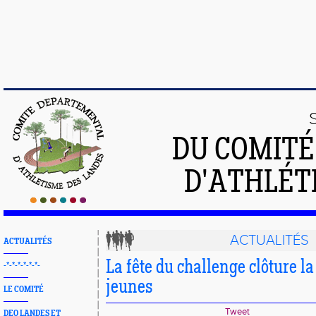
DU COMIT
D'ATHLÉT
ACTUALITÉS
ACTUALITÉS
La fête du challenge clôture la
-*-*-*-*-*-*-
jeunes
LE COMITÉ
Tweet
DEO LANDES ET