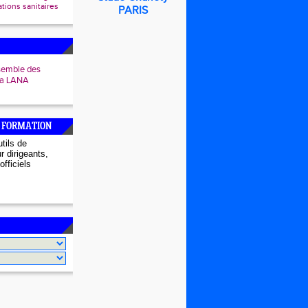
ions sanitaires
PARIS
semble des
 la LANA
 FORMATION
tils de
r dirigeants,
officiels