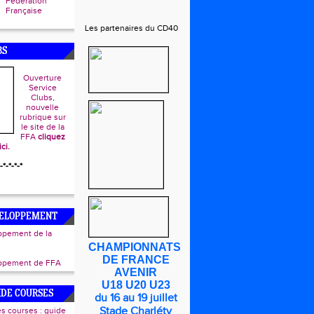
Fédération
Française
Les partenaires du CD40
BS
Ouverture
Service
Clubs,
nouvelle
rubrique sur
le site de la
FFA
cliquez
ici.
-*-*-*-*
VELOPPEMENT
ppement de la
CHAMPIONNATS
DE FRANCE
oppement de FFA
AVENIR
U18 U20 U23
UIDE COURSES
du 16 au 19 juillet
Stade Charléty
s courses : guide