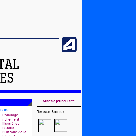
TAL
DES
Mises à jour du site
naire
Réseaux Sociaux
L'ouvrage
richement
illustré, qui
retrace
l’Histoire de la