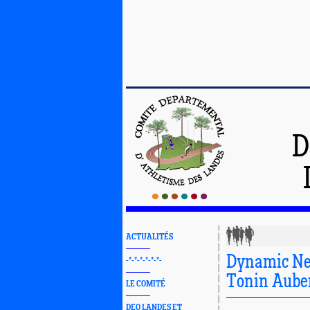
D
ACTUALITÉS
Dynamic New
-*-*-*-*-*-*-
Tonin Aubert
LE COMITÉ
DEO LANDES ET