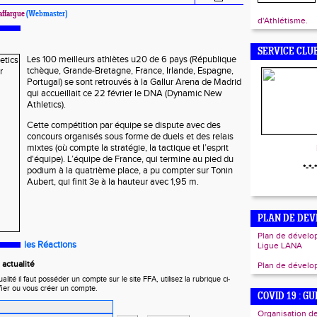
affargue
(Webmaster)
d'Athlétisme.
SERVICE CLU
Les 100 meilleurs athlètes u20 de 6 pays (République
tchèque, Grande-Bretagne, France, Irlande, Espagne,
Portugal) se sont retrouvés à la Gallur Arena de Madrid
qui accueillait ce 22 février le DNA (Dynamic New
Athletics).
Cette compétition par équipe se dispute avec des
concours organisés sous forme de duels et des relais
mixtes (où compte la stratégie, la tactique et l’esprit
d'équipe). L’équipe de France, qui termine au pied du
*-*-*
podium à la quatrième place, a pu compter sur Tonin
Aubert, qui finit 3e à la hauteur avec 1,95 m.
PLAN DE DE
Plan de dévelo
les Réactions
Ligue LANA
actualité
Plan de dével
ité il faut posséder un compte sur le site FFA, utilisez la rubrique ci-
fier ou vous créer un compte.
COVID 19 : G
Organisation de