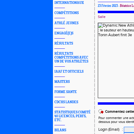
INTERNATIONAUX
23 Février 2023 -
Béatrice L
COMPÉTITIONS
Salle
ATHLÉ JEUNES
ENGAGÉ(E)S
RÉSULTATS
RÉSULTATS
COMPÉTITIONS AVEC
UN DE VOS ATHLÈTES
IAAF ET OFFICIELS
MASTERS
FORME SANTE
CDCHS LANDES
Commentez cette 
STATISTIQUES COMITÉ
40 LICENCES, PERFS,
Pour commenter une actual
ETC.
dessous pour vous identi
Login (Email)
:
BILANS