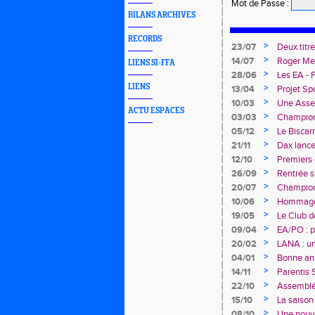
Mot de Passe
:
BILANS ARCHIVES
RECORDS
>
23/07
Deux titr
Avenir !
>
14/07
Roger Mer
LIENS SI-FFA
>
28/06
Les EA - 
LIENS
>
13/04
Projet Sp
>
10/03
Une Assem
ACTU ESPACES
>
03/03
Championn
deux cha
>
05/12
Le Biscar
"Du Stade
>
21/11
Dax lance
>
12/10
Premiers 
>
26/09
Rentrée s
>
20/07
Championn
rendez-v
>
10/06
Hommage
>
19/05
Le Club d
>
09/04
EA/PO : p
>
20/02
LANA : u
>
04/01
Bonne a
>
14/11
Parentis S
>
22/10
Assemblée
des Lande
>
15/10
La saison
>
08/10
Une nouve