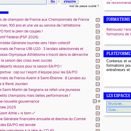
|
de recommandat
mot de passe oublié ?
es de champion de France aux Championnats de France
FORMATIONS
rien, 100 ans et une vie au service de l'athlétisme
Retrouvez l'en
PO font le plein de coupes !
formations de
ortif Fédéral (PSF 2026)
blée Générale tournée vers l’élan collectif
ats de France U18-U20 : 3 landais sélectionnés et
mpions de France
PLATEFORME
rosse Olympique Athlétisme s'inscrit dans la démarche
 vers l'Emploi"
 la saison des cross avec succès
Contenus et ou
formations pou
départs réussis pour la saison EA/PO !
entraîneurs et 
portive : cap sur l’esprit d’équipe pour les EA/PO
ats de France Avenir à Saint-Étienne : 8 Landais au
ous
 à René Jourdan
e Saint-Martin de Seignanx se refait une jeunesse
etits champions mais belles performances !
LES ESPACES
ne nouvelle gouvernance
(1)
nnée 2025
port Athlé « is born »*
 Générale financière annuelle et élective du Comité
s d’Athlétisme
 des EA/PO est lancée
lle présidente à la tête du CD 40