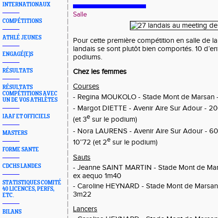
INTERNATIONAUX
Salle
COMPÉTITIONS
ATHLÉ JEUNES
Pour cette première compétition en salle de la 
landais se sont plutôt bien comportés. 10 d’en
ENGAGÉ(E)S
podiums.
RÉSULTATS
Chez les femmes
Courses
RÉSULTATS
COMPÉTITIONS AVEC
MOUKOLO - Stade Mont de Marsan
- Regina
UN DE VOS ATHLÈTES
- Margot DIETTE - Avenir Aire Sur Adour - 2
IAAF ET OFFICIELS
e
(et 3
sur le podium)
- Nora LAURENS - Avenir Aire Sur Adour - 60 
MASTERS
e
10’’72 (et 2
sur le podium)
FORME SANTE
Sauts
CDCHS LANDES
- Jeanne SAINT MARTIN - Stade Mont de Mars
ex aequo 1m40
STATISTIQUES COMITÉ
- Caroline HEYNARD - Stade Mont de Marsan -
40 LICENCES, PERFS,
3m22
ETC.
Lancers
BILANS