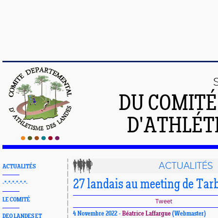
DU COMIT
D'ATHLÉT
ACTUALITÉS
ACTUALITÉS
27 landais au meeting de Tar
-*-*-*-*-*-*-
LE COMITÉ
Tweet
4 Novembre 2022 -
Béatrice Laffargue
(Webmaster)
DEO LANDES ET