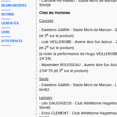
- Caroline HEYNARD - Stade Mont de Marsan -
10m58
BILANS ARCHIVES
Chez les Hommes
RECORDS
Courses
LIENS SI-FFA
GARIN - Stade Mont de Marsan
- 
- Ewelems
LIENS
e
(et 3
sur le podium)
ACTU ESPACES
- Loik VEILLEROBE - Avenir Aire Sur Adour - 
e
(et 2
sur le podium)
(à noter la performance de Hugo VEILLEROBE e
24’’29)
- Maximilien ROUSSEAU - Avenir Aire Sur Ado
e
2’04’’75 (et 3
sur le podium)
Sauts
GARIN - Stade Mont de Marsan
- 
- Ewelems
6m82
Lancers
- Léo DAUDIGEOS - Club Athlétisme Hagetmau
10m45
- Enzo CLEMENT - Club Athlétisme Hagetmau 