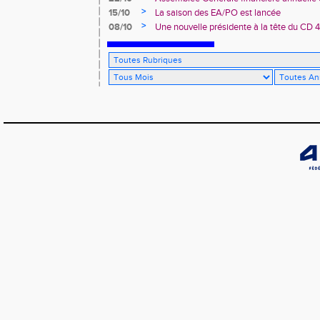
des Landes d’Athlétisme
>
15/10
La saison des EA/PO est lancée
>
08/10
Une nouvelle présidente à la tête du CD 