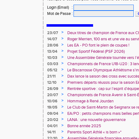
Login (Email)
:
Mot de Passe
:
>
23/07
Deux titres de champion de France aux 
Avenir !
>
14/07
Roger Merrien, 100 ans et une vie au servi
>
28/06
Les EA - PO font le plein de coupes !
>
13/04
Projet Sportif Fédéral (PSF 2026)
>
10/03
Une Assemblée Générale tournée vers l’él
>
03/03
Championnats de France U18-U20 : 3 land
deux champions de France
>
05/12
Le Biscarrosse Olympique Athlétisme s'in
"Du Stade vers l'Emploi"
>
21/11
Dax lance la saison des cross avec succè
>
12/10
Premiers départs réussis pour la saison E
>
26/09
Rentrée sportive : cap sur l’esprit d’équi
>
20/07
Championnats de France Avenir à Saint-É
rendez-vous
>
10/06
Hommage à René Jourdan
>
19/05
Le Club de Saint-Martin de Seignanx se r
>
09/04
EA/PO : petits champions mais belles per
>
20/02
LANA : une nouvelle gouvernance
>
04/01
Bonne année 2025
>
14/11
Parentis Sport Athlé « is born »*
>
22/10
Assemblée Générale financière annuelle 