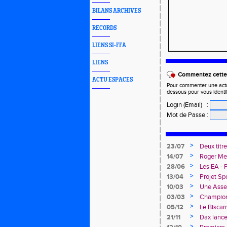
BILANS ARCHIVES
RECORDS
LIENS SI-FFA
LIENS
Commentez cette 
ACTU ESPACES
Pour commenter une actual
dessous pour vous identi
Login (Email)
:
Mot de Passe
:
>
23/07
Deux titr
Avenir !
>
14/07
Roger Mer
>
28/06
Les EA - 
>
13/04
Projet Sp
>
10/03
Une Assem
>
03/03
Championn
deux cha
>
05/12
Le Biscar
"Du Stade
>
21/11
Dax lance
>