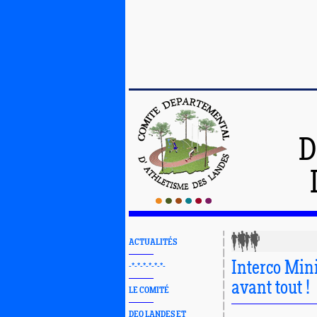
D
ACTUALITÉS
Interco Mini
-*-*-*-*-*-*-
avant tout !
LE COMITÉ
DEO LANDES ET