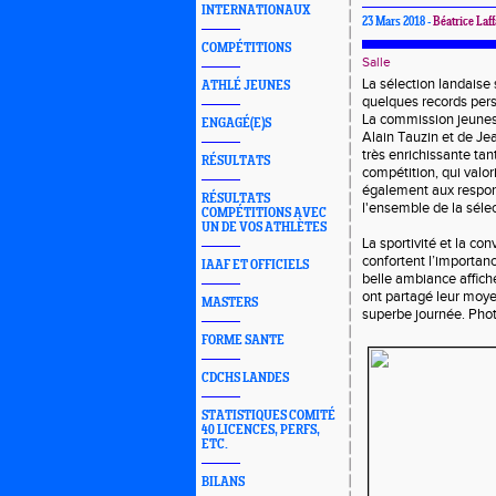
INTERNATIONAUX
23 Mars 2018 -
Béatrice Laf
COMPÉTITIONS
Salle
La sélection landaise 
ATHLÉ JEUNES
quelques records per
La commission jeunes
ENGAGÉ(E)S
Alain Tauzin et de Jea
très enrichissante tan
RÉSULTATS
compétition, qui valor
également aux respons
RÉSULTATS
l'ensemble de la sélec
COMPÉTITIONS AVEC
UN DE VOS ATHLÈTES
La sportivité et la con
confortent l’importanc
IAAF ET OFFICIELS
belle ambiance affich
ont partagé leur moye
MASTERS
superbe journée. Pho
FORME SANTE
CDCHS LANDES
STATISTIQUES COMITÉ
40 LICENCES, PERFS,
ETC.
BILANS