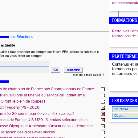
de recommandat
FORMATIONS
Retrouvez l'en
formations de
les Réactions
actualité
ité il faut posséder un compte sur le site FFA, utilisez la rubrique ci-
fier ou vous créer un compte.
PLATEFORME
Contenus et ou
formations pou
|
entraîneurs et 
mot de passe oublié ?
es de champion de France aux Championnats de France
rien, 100 ans et une vie au service de l'athlétisme
PO font le plein de coupes !
LES ESPACES
ortif Fédéral (PSF 2026)
blée Générale tournée vers l’élan collectif
ats de France U18-U20 : 3 landais sélectionnés et
mpions de France
rosse Olympique Athlétisme s'inscrit dans la démarche
 vers l'Emploi"
 la saison des cross avec succès