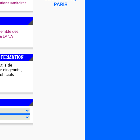
ions sanitaires
PARIS
semble des
 la LANA
 FORMATION
tils de
r dirigeants,
officiels