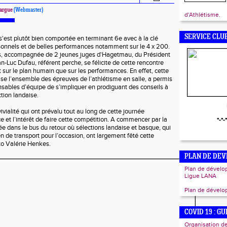
fargue
(Webmaster)
d'Athlétisme.
SERVICE CLU
s'est plutôt bien comportée en terminant 6e avec à la clé
sonnels et de belles performances notamment sur le 4 x 200.
, accompagnée de 2 jeunes juges d'Hagetmau, du Président
n-Luc Dufau, référent perche, se félicite de cette rencontre
t sur le plan humain que sur les performances. En effet, cette
ise l’ensemble des épreuves de l’athlétisme en salle, a permis
ables d’équipe de s’impliquer en prodiguant des conseils à
tion landaise.
vivialité qui ont prévalu tout au long de cette journée
e et l’intérêt de faire cette compétition. A commencer par la
*-*-*
ée dans le bus du retour où sélections landaise et basque, qui
n de transport pour l’occasion, ont largement fêté cette
to Valérie Henkes.
PLAN DE DE
Plan de dévelo
Ligue LANA
Plan de dével
COVID 19 : G
Organisation de