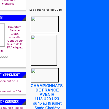
Fédération
Française
Les partenaires du CD40
BS
Ouverture
Service
Clubs,
nouvelle
rubrique sur
le site de la
FFA
cliquez
ici.
-*-*-*-*
VELOPPEMENT
ppement de la
CHAMPIONNATS
DE FRANCE
oppement de FFA
AVENIR
U18 U20 U23
UIDE COURSES
du 16 au 19 juillet
Stade Charléty
s courses : guide