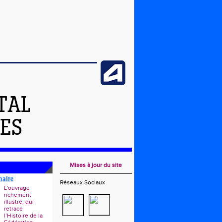
TAL
DES
Mises à jour du site
naire
Réseaux Sociaux
L'ouvrage
richement
illustré, qui
retrace
l’Histoire de la