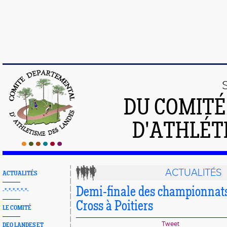
DU COMIT
D'ATHLÉT
ACTUALITÉS
ACTUALITÉS
Demi-finale des championnats
-*-*-*-*-*-*-
Cross à Poitiers
LE COMITÉ
Tweet
DEO LANDES ET