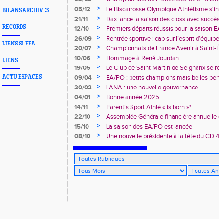
deux champions de France
>
05/12
Le Biscarrosse Olympique Athlétisme s'in
BILANS ARCHIVES
"Du Stade vers l'Emploi"
>
21/11
Dax lance la saison des cross avec succè
RECORDS
>
12/10
Premiers départs réussis pour la saison E
>
26/09
Rentrée sportive : cap sur l’esprit d’équi
LIENS SI-FFA
>
20/07
Championnats de France Avenir à Saint-É
rendez-vous
>
10/06
Hommage à René Jourdan
LIENS
>
19/05
Le Club de Saint-Martin de Seignanx se r
>
ACTU ESPACES
09/04
EA/PO : petits champions mais belles per
>
20/02
LANA : une nouvelle gouvernance
>
04/01
Bonne année 2025
>
14/11
Parentis Sport Athlé « is born »*
>
22/10
Assemblée Générale financière annuelle 
des Landes d’Athlétisme
>
15/10
La saison des EA/PO est lancée
>
08/10
Une nouvelle présidente à la tête du CD 