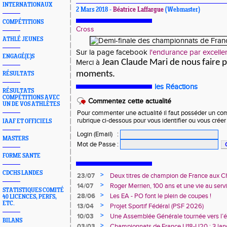
INTERNATIONAUX
2 Mars 2018 -
Béatrice Laffargue
(Webmaster)
COMPÉTITIONS
Cross
ATHLÉ JEUNES
Sur la page facebook
l'endurance par excelle
ENGAGÉ(E)S
Jean Claude Mari de nous faire 
Merci à
moments.
RÉSULTATS
les Réactions
RÉSULTATS
COMPÉTITIONS AVEC
Commentez cette actualité
UN DE VOS ATHLÈTES
Pour commenter une actualité il faut posséder un compt
rubrique ci-dessous pour vous identifier ou vous crée
IAAF ET OFFICIELS
Login (Email)
:
MASTERS
Mot de Passe
:
FORME SANTE
CDCHS LANDES
>
23/07
Deux titres de champion de France aux 
Avenir !
>
14/07
Roger Merrien, 100 ans et une vie au servi
STATISTIQUES COMITÉ
>
28/06
Les EA - PO font le plein de coupes !
40 LICENCES, PERFS,
ETC.
>
13/04
Projet Sportif Fédéral (PSF 2026)
>
10/03
Une Assemblée Générale tournée vers l’él
BILANS
>
03/03
Championnats de France U18-U20 : 3 land