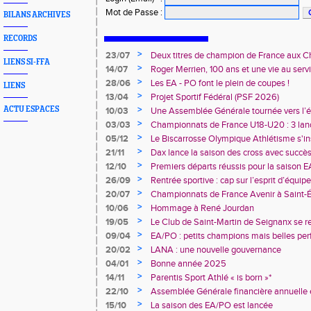
Mot de Passe
:
BILANS ARCHIVES
RECORDS
>
23/07
Deux titres de champion de France aux 
LIENS SI-FFA
Avenir !
>
14/07
Roger Merrien, 100 ans et une vie au servi
>
28/06
Les EA - PO font le plein de coupes !
LIENS
>
13/04
Projet Sportif Fédéral (PSF 2026)
>
ACTU ESPACES
10/03
Une Assemblée Générale tournée vers l’él
>
03/03
Championnats de France U18-U20 : 3 land
deux champions de France
>
05/12
Le Biscarrosse Olympique Athlétisme s'in
"Du Stade vers l'Emploi"
>
21/11
Dax lance la saison des cross avec succè
>
12/10
Premiers départs réussis pour la saison E
>
26/09
Rentrée sportive : cap sur l’esprit d’équi
>
20/07
Championnats de France Avenir à Saint-É
rendez-vous
>
10/06
Hommage à René Jourdan
>
19/05
Le Club de Saint-Martin de Seignanx se r
>
09/04
EA/PO : petits champions mais belles per
>
20/02
LANA : une nouvelle gouvernance
>
04/01
Bonne année 2025
>
14/11
Parentis Sport Athlé « is born »*
>
22/10
Assemblée Générale financière annuelle 
des Landes d’Athlétisme
>
15/10
La saison des EA/PO est lancée