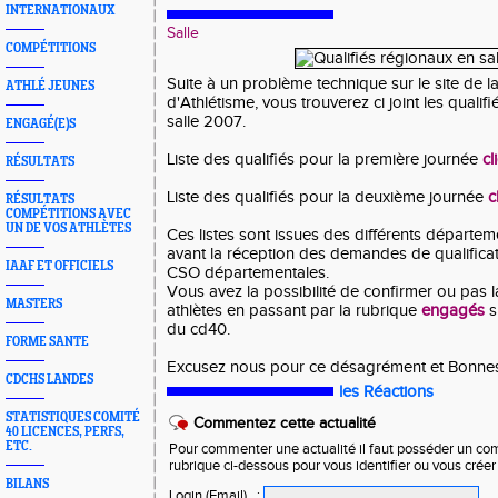
INTERNATIONAUX
Salle
COMPÉTITIONS
Suite à un problème technique sur le site de la
ATHLÉ JEUNES
d'Athlétisme, vous trouverez ci joint les qualif
salle 2007.
ENGAGÉ(E)S
Liste des qualifiés pour la première journée
cl
RÉSULTATS
Liste des qualifiés pour la deuxième journée
c
RÉSULTATS
COMPÉTITIONS AVEC
UN DE VOS ATHLÈTES
Ces listes sont issues des différents départe
avant la réception des demandes de qualifica
IAAF ET OFFICIELS
CSO départementales.
Vous avez la possibilité de confirmer ou pas l
MASTERS
athlètes en passant par la rubrique
engagés
s
du cd40.
FORME SANTE
Excusez nous pour ce désagrément et Bonnes 
CDCHS LANDES
les Réactions
STATISTIQUES COMITÉ
Commentez cette actualité
40 LICENCES, PERFS,
ETC.
Pour commenter une actualité il faut posséder un compt
rubrique ci-dessous pour vous identifier ou vous crée
BILANS
Login (Email)
: