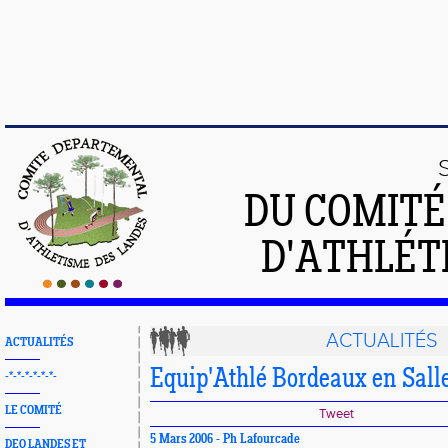
DU COMIT
D'ATHLÉT
ACTUALITÉS
ACTUALITÉS
Equip'Athlé Bordeaux en Sall
-*-*-*-*-*-*-
LE COMITÉ
Tweet
5 Mars 2006 - Ph Lafourcade
DEO LANDES ET