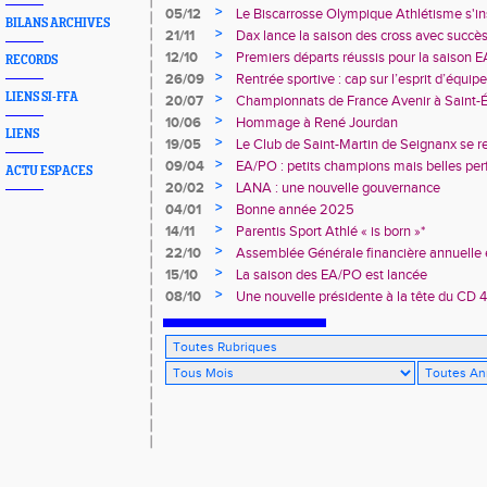
deux champions de France
>
05/12
Le Biscarrosse Olympique Athlétisme s'in
BILANS ARCHIVES
"Du Stade vers l'Emploi"
>
21/11
Dax lance la saison des cross avec succè
>
12/10
Premiers départs réussis pour la saison E
RECORDS
>
26/09
Rentrée sportive : cap sur l’esprit d’équi
LIENS SI-FFA
>
20/07
Championnats de France Avenir à Saint-É
rendez-vous
>
10/06
Hommage à René Jourdan
LIENS
>
19/05
Le Club de Saint-Martin de Seignanx se r
>
09/04
EA/PO : petits champions mais belles per
ACTU ESPACES
>
20/02
LANA : une nouvelle gouvernance
>
04/01
Bonne année 2025
>
14/11
Parentis Sport Athlé « is born »*
>
22/10
Assemblée Générale financière annuelle 
des Landes d’Athlétisme
>
15/10
La saison des EA/PO est lancée
>
08/10
Une nouvelle présidente à la tête du CD 