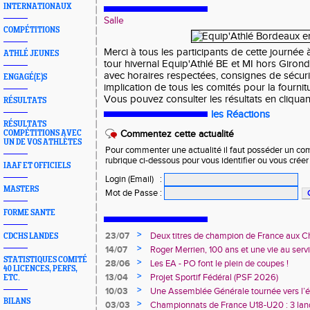
INTERNATIONAUX
Salle
COMPÉTITIONS
Merci à tous les participants de cette journée
ATHLÉ JEUNES
tour hivernal Equip'Athlé BE et MI hors Giron
avec horaires respectées, consignes de sécurit
ENGAGÉ(E)S
implication de tous les comités pour la fournit
Vous pouvez consulter les résultats en cliqua
RÉSULTATS
les Réactions
RÉSULTATS
COMPÉTITIONS AVEC
Commentez cette actualité
UN DE VOS ATHLÈTES
Pour commenter une actualité il faut posséder un compt
rubrique ci-dessous pour vous identifier ou vous crée
IAAF ET OFFICIELS
Login (Email)
:
MASTERS
Mot de Passe
:
FORME SANTE
>
23/07
Deux titres de champion de France aux 
CDCHS LANDES
Avenir !
>
14/07
Roger Merrien, 100 ans et une vie au servi
STATISTIQUES COMITÉ
>
28/06
Les EA - PO font le plein de coupes !
40 LICENCES, PERFS,
>
13/04
Projet Sportif Fédéral (PSF 2026)
ETC.
>
10/03
Une Assemblée Générale tournée vers l’él
BILANS
>
03/03
Championnats de France U18-U20 : 3 land