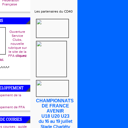
Fédération
Française
Les partenaires du CD40
BS
Ouverture
Service
Clubs,
nouvelle
rubrique sur
le site de la
FFA
cliquez
ici.
-*-*-*-*
VELOPPEMENT
ppement de la
CHAMPIONNATS
DE FRANCE
oppement de FFA
AVENIR
U18 U20 U23
UIDE COURSES
du 16 au 19 juillet
Stade Charléty
s courses : guide