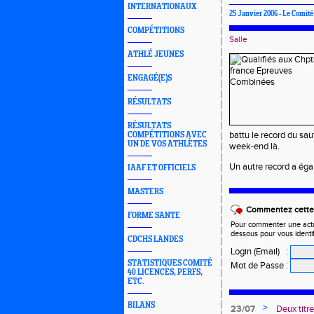
INTERNATIONAUX
25 Janvier 2006 - Le Comit
COMPÉTITIONS
Salle
ATHLÉ JEUNES
ENGAGÉ(E)S
RÉSULTATS
RÉSULTATS
battu le record du sa
COMPÉTITIONS AVEC
UN DE VOS ATHLÈTES
week-end là.
Un autre record a éga
IAAF ET OFFICIELS
MASTERS
Commentez cette 
FORME SANTE
Pour commenter une actual
dessous pour vous identi
CDCHS LANDES
Login (Email)
:
STATISTIQUES COMITÉ
Mot de Passe
:
40 LICENCES, PERFS,
ETC.
BILANS
>
23/07
Deux titr