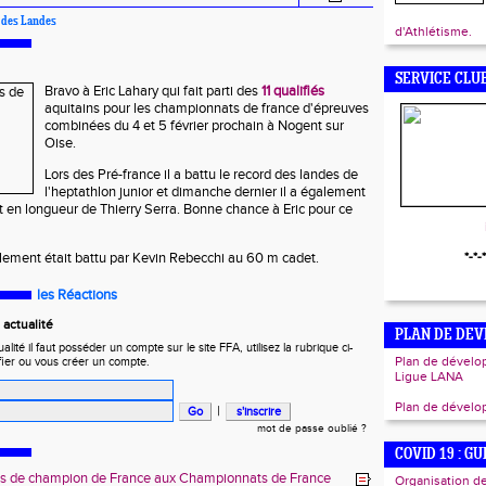
é des Landes
d'Athlétisme.
SERVICE CLU
Bravo à Eric Lahary qui fait parti des
11 qualifiés
aquitains pour les championnats de france d'épreuves
combinées du 4 et 5 février prochain à Nogent sur
Oise.
Lors des Pré-france il a battu le record des landes de
l'heptathlon junior et dimanche dernier il a également
ut en longueur de Thierry Serra. Bonne chance à Eric pour ce
lement était battu par Kevin Rebecchi au 60 m cadet.
*-*-*
les Réactions
actualité
PLAN DE DE
ité il faut posséder un compte sur le site FFA, utilisez la rubrique ci-
Plan de dévelo
fier ou vous créer un compte.
Ligue LANA
Plan de dével
|
mot de passe oublié ?
COVID 19 : G
es de champion de France aux Championnats de France
Organisation de