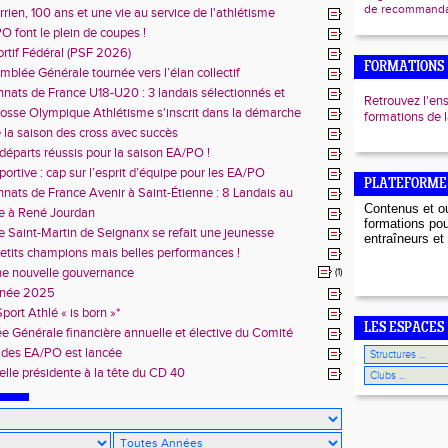
de recommandat
rien, 100 ans et une vie au service de l'athlétisme
PO font le plein de coupes !
ortif Fédéral (PSF 2026)
FORMATIONS
blée Générale tournée vers l’élan collectif
ats de France U18-U20 : 3 landais sélectionnés et
Retrouvez l'en
mpions de France
rosse Olympique Athlétisme s'inscrit dans la démarche
formations de
 vers l'Emploi"
 la saison des cross avec succès
départs réussis pour la saison EA/PO !
portive : cap sur l’esprit d’équipe pour les EA/PO
PLATEFORME
ats de France Avenir à Saint-Étienne : 8 Landais au
ous
Contenus et ou
 à René Jourdan
formations pou
e Saint-Martin de Seignanx se refait une jeunesse
entraîneurs et 
etits champions mais belles performances !
ne nouvelle gouvernance
(1)
nnée 2025
port Athlé « is born »*
LES ESPACES
 Générale financière annuelle et élective du Comité
s d’Athlétisme
 des EA/PO est lancée
lle présidente à la tête du CD 40