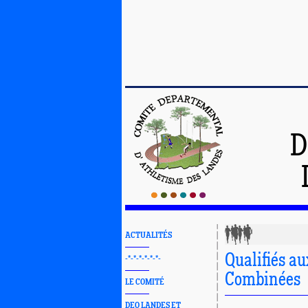
D
ACTUALITÉS
Qualifiés a
-*-*-*-*-*-*-
Combinées
LE COMITÉ
DEO LANDES ET