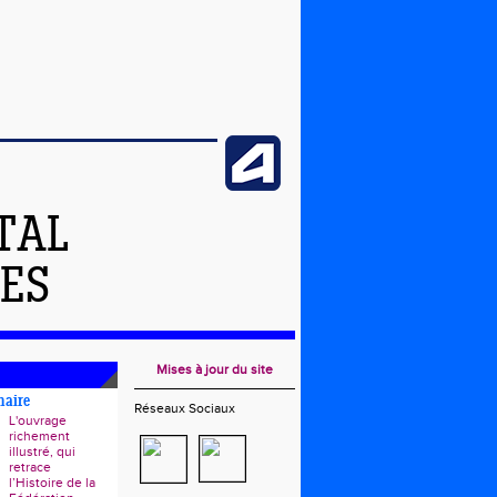
TAL
DES
Mises à jour du site
naire
Réseaux Sociaux
L'ouvrage
richement
illustré, qui
retrace
l’Histoire de la