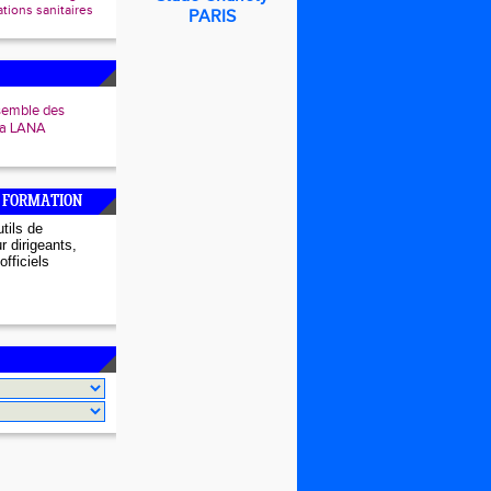
ions sanitaires
PARIS
semble des
 la LANA
 FORMATION
tils de
r dirigeants,
officiels