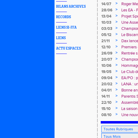
Avenir !
>
14/07
Roger Mer
BILANS ARCHIVES
>
28/06
Les EA - 
>
13/04
Projet Sp
RECORDS
>
10/03
Une Assem
LIENS SI-FFA
>
03/03
Championn
deux cha
>
05/12
Le Biscar
LIENS
"Du Stade
>
21/11
Dax lance
>
12/10
Premiers 
ACTU ESPACES
>
26/09
Rentrée s
>
20/07
Championn
rendez-v
>
10/06
Hommage
>
19/05
Le Club d
>
09/04
EA/PO : p
>
20/02
LANA : u
>
04/01
Bonne a
>
14/11
Parentis S
>
22/10
Assemblée
des Lande
>
15/10
La saison
>
08/10
Une nouve